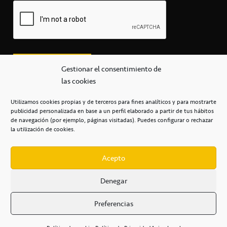
Gestionar el consentimiento de
las cookies
Utilizamos cookies propias y de terceros para fines analíticos y para mostrarte
publicidad personalizada en base a un perfil elaborado a partir de tus hábitos
secretaria@cbcanarias.es
de navegación (por ejemplo, páginas visitadas). Puedes configurar o rechazar
+34 922 253 684
+34 922 315 909
la utilización de cookies.
C/Mercedes, s/n, Pabellón Insular de Tenerife Santiago Martín
Casa del Deporte / 38108 – La Laguna
Acepto
Denegar
POLÍTICA DE PRIVACIDAD
/
POLÍTICA DE COOKIES
/
Preferencias
AVISO LEGAL
/
CONDICIONES
COMERCIALES
/
ACCESIBILIDAD