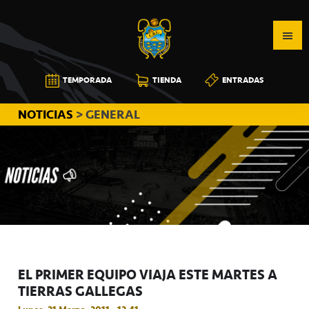
Saltar
Saltar
Saltar
a
al
a
la
contenido
la
navegación
principal
barra
CB
TEMPORADA
TIENDA
ENTRADAS
principal
lateral
CANARIAS
principal
NOTICIAS
> GENERAL
EL PRIMER EQUIPO VIAJA ESTE MARTES A
TIERRAS GALLEGAS