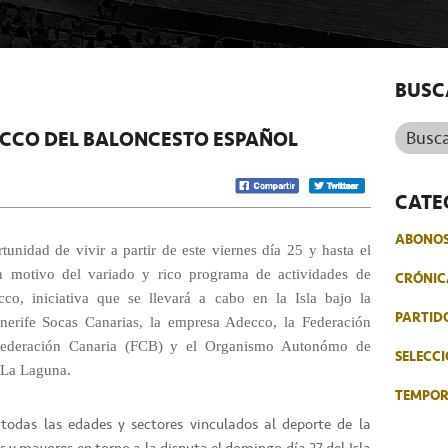
BUSC
Buscar.
ECCO DEL BALONCESTO ESPAÑOL
CATE
ABONO
tunidad de vivir a partir de este viernes día 25 y hasta el
n motivo del variado y rico programa de actividades de
CRÓNIC
co, iniciativa que se llevará a cabo en la Isla bajo la
PARTID
enerife Socas Canarias, la empresa Adecco, la Federación
Federación Canaria (FCB) y el Organismo Autonómo de
SELECCI
 La Laguna.
TEMPO
 todas las edades y sectores vinculados al deporte de la