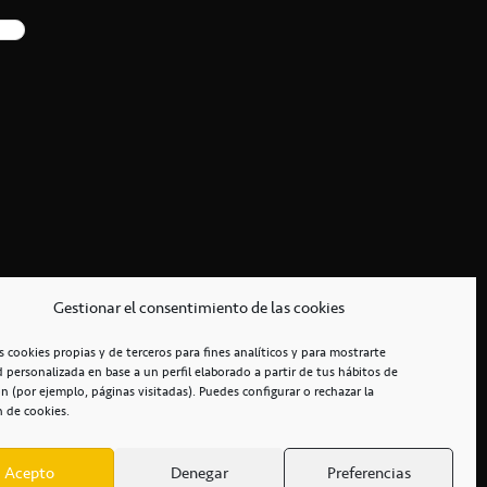
Gestionar el consentimiento de las cookies
s cookies propias y de terceros para fines analíticos y para mostrarte
d personalizada en base a un perfil elaborado a partir de tus hábitos de
n (por ejemplo, páginas visitadas). Puedes configurar o rechazar la
n de cookies.
Acepto
Denegar
Preferencias