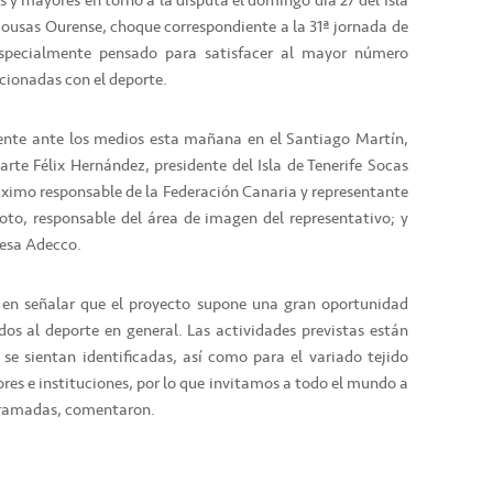
 y mayores en torno a la disputa el domingo día 27 del Isla
Sousas Ourense, choque correspondiente a la 31ª jornada de
specialmente pensado para satisfacer al mayor número
acionadas con el deporte.
mente ante los medios esta mañana en el Santiago Martín,
rte Félix Hernández, presidente del Isla de Tenerife Socas
imo responsable de la Federación Canaria y representante
Soto, responsable del área de imagen del representativo; y
resa Adecco.
n en señalar que el proyecto supone una gran oportunidad
dos al deporte en general. Las actividades previstas están
se sientan identificadas, así como para el variado tejido
tores e instituciones, por lo que invitamos a todo el mundo a
gramadas, comentaron.