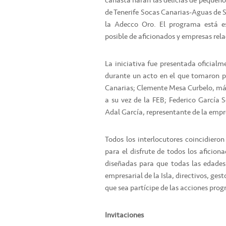
canasta harán las delicias de pequeños
de Tenerife Socas Canarias-Aguas de 
la Adecco Oro. El programa está e
posible de aficionados y empresas rel
La iniciativa fue presentada oficial
durante un acto en el que tomaron pa
Canarias; Clemente Mesa Curbelo, máx
a su vez de la FEB; Federico García 
Adal García, representante de la emp
Todos los interlocutores coincidiero
para el disfrute de todos los aficiona
diseñadas para que todas las edades 
empresarial de la Isla, directivos, ges
que sea partícipe de las acciones pro
Invitaciones