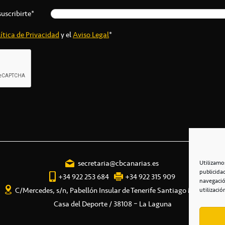
suscribirte*
ítica de Privacidad
y el
Aviso Legal
*
secretaria@cbcanarias.es
Utilizamo
publicida
+34 922 253 684
+34 922 315 909
navegació
C/Mercedes, s/n, Pabellón Insular de Tenerife Santiago Martín
utilizació
Casa del Deporte / 38108 – La Laguna