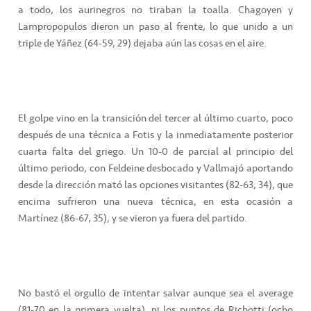
a todo, los aurinegros no tiraban la toalla. Chagoyen y
Lampropopulos dieron un paso al frente, lo que unido a un
triple de Yáñez (64-59, 29) dejaba aún las cosas en el aire.
El golpe vino en la transición del tercer al último cuarto, poco
después de una técnica a Fotis y la inmediatamente posterior
cuarta falta del griego. Un 10-0 de parcial al principio del
último periodo, con Feldeine desbocado y Vallmajó aportando
desde la dirección mató las opciones visitantes (82-63, 34), que
encima sufrieron una nueva técnica, en esta ocasión a
Martínez (86-67, 35), y se vieron ya fuera del partido.
No bastó el orgullo de intentar salvar aunque sea el average
(81-70 en la primera vuelta), ni los puntos de Richotti (ocho