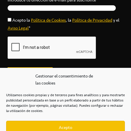
Acepto la
Política de Cookies
, la
Política de Privacidad
y el
Aviso Legal
*
Gestionar el consentimiento de
las cookies
Utilizamos cookies propias y de terceros para fines analíticos y para mostrarte
publicidad personalizada en base a un perfil elaborado a partir de tus hábitos
secretaria@cbcanarias.es
de navegación (por ejemplo, páginas visitadas). Puedes configurar o rechazar
+34 922 253 684
+34 922 315 909
la utilización de cookies.
C/Mercedes, s/n, Pabellón Insular de Tenerife Santiago Martín
Casa del Deporte / 38108 – La Laguna
Acepto