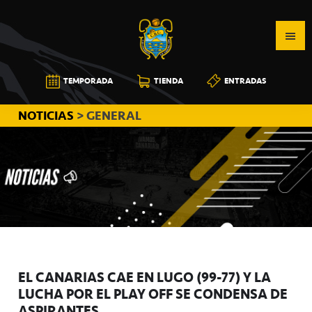
Saltar
Saltar
Saltar
a
al
a
la
contenido
la
navegación
principal
barra
CB
TEMPORADA
TIENDA
ENTRADAS
principal
lateral
CANARIAS
principal
NOTICIAS
> GENERAL
EL CANARIAS CAE EN LUGO (99-77) Y LA
LUCHA POR EL PLAY OFF SE CONDENSA DE
ASPIRANTES