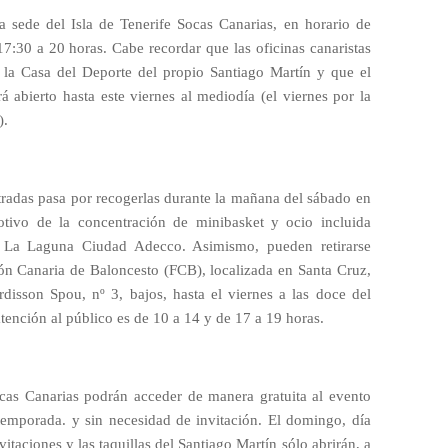
a sede del Isla de Tenerife Socas Canarias, en horario de
17:30 a 20 horas. Cabe recordar que las oficinas canaristas
de la Casa del Deporte del propio Santiago Martín y que el
ará abierto hasta este viernes al mediodía (el viernes por la
).
ntradas pasa por recogerlas durante la mañana del sábado en
otivo de la concentración de minibasket y ocio incluida
e, La Laguna Ciudad Adecco. Asimismo, pueden retirarse
ión Canaria de Baloncesto (FCB), localizada en Santa Cruz,
rdisson Spou, nº 3, bajos, hasta el viernes a las doce del
atención al público es de 10 a 14 y de 17 a 19 horas.
cas Canarias podrán acceder de manera gratuita al evento
emporada. y sin necesidad de invitación. El domingo, día
vitaciones y las taquillas del Santiago Martín sólo abrirán, a