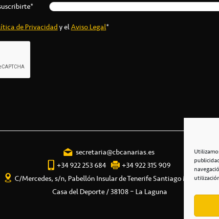
suscribirte*
ítica de Privacidad
y el
Aviso Legal
*
secretaria@cbcanarias.es
Utilizamo
publicida
+34 922 253 684
+34 922 315 909
navegació
C/Mercedes, s/n, Pabellón Insular de Tenerife Santiago Martín
utilizació
Casa del Deporte / 38108 – La Laguna