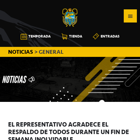
Saltar
Saltar
Saltar
a
al
a
la
contenido
la
navegación
principal
barra
CB
TEMPORADA
TIENDA
ENTRADAS
principal
lateral
CANARIAS
principal
NOTICIAS
> GENERAL
EL REPRESENTATIVO AGRADECE EL
RESPALDO DE TODOS DURANTE UN FIN DE
SEMANA INOLVIDABLE