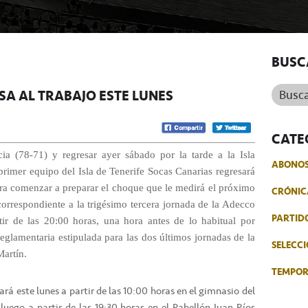
BUSC
Buscar.
SA AL TRABAJO ESTE LUNES
CATE
ia (78-71) y regresar ayer sábado por la tarde a la Isla
ABONO
 primer equipo del Isla de Tenerife Socas Canarias regresará
para comenzar a preparar el choque que le medirá el próximo
CRÓNIC
correspondiente a la trigésimo tercera jornada de la Adecco
PARTID
tir de las 20:00 horas, una hora antes de lo habitual por
reglamentaria estipulada para las dos últimos jornadas de la
SELECCI
Martín.
TEMPO
rá este lunes a partir de las 10:00 horas en el gimnasio del
uego a partir de las 19:30 horas en el Pabellón Juan Ríos