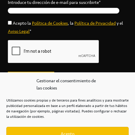
Introduce tu dirección de e-mail para suscribirte*
Acepto la
Política de Cookies
, la
Política de Privacidad
y el
Aviso Legal
*
Gestionar el consentimiento de
las cookies
Utilizamos cookies propias y de terceros para fines analíticos y para mostrarte
publicidad personalizada en base a un perfil elaborado a partir de tus hábitos
secretaria@cbcanarias.es
de navegación (por ejemplo, páginas visitadas). Puedes configurar o rechazar
+34 922 253 684
+34 922 315 909
la utilización de cookies.
C/Mercedes, s/n, Pabellón Insular de Tenerife Santiago Martín
Casa del Deporte / 38108 – La Laguna
Acepto