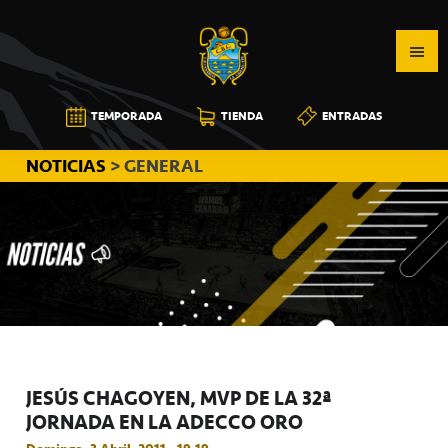
Saltar
Saltar
Saltar
a
al
a
la
contenido
la
navegación
principal
barra
CB
TEMPORADA
TIENDA
ENTRADAS
principal
lateral
CANARIAS
principal
NOTICIAS
> GENERAL
JESÚS CHAGOYEN, MVP DE LA 32ª
JORNADA EN LA ADECCO ORO