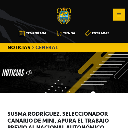
Saltar
Saltar
Saltar
a
al
a
la
contenido
la
navegación
principal
barra
CB
TEMPORADA
TIENDA
ENTRADAS
principal
lateral
CANARIAS
principal
NOTICIAS
> GENERAL
SUSMA RODRÍGUEZ, SELECCIONADOR
CANARIO DE MINI, APURA EL TRABAJO
PREVIO AL NACIONAL AUTONÓMICO