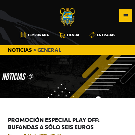
Saltar
Saltar
Saltar
a
al
a
la
contenido
la
navegación
principal
barra
CB
TEMPORADA
TIENDA
ENTRADAS
principal
lateral
CANARIAS
principal
NOTICIAS
> GENERAL
PROMOCIÓN ESPECIAL PLAY OFF:
BUFANDAS A SÓLO SEIS EUROS