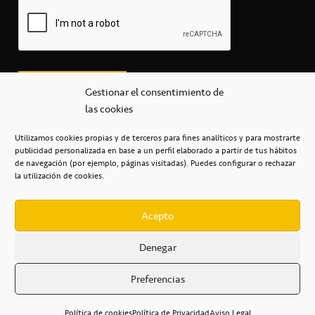
Gestionar el consentimiento de
las cookies
Utilizamos cookies propias y de terceros para fines analíticos y para mostrarte
publicidad personalizada en base a un perfil elaborado a partir de tus hábitos
secretaria@cbcanarias.es
de navegación (por ejemplo, páginas visitadas). Puedes configurar o rechazar
+34 922 253 684
+34 922 315 909
la utilización de cookies.
C/Mercedes, s/n, Pabellón Insular de Tenerife Santiago Martín
Casa del Deporte / 38108 – La Laguna
Acepto
Denegar
POLÍTICA DE PRIVACIDAD
/
POLÍTICA DE COOKIES
/
Preferencias
AVISO LEGAL
/
CONDICIONES
COMERCIALES
/
ACCESIBILIDAD
Política de cookies
Política de Privacidad
Aviso Legal