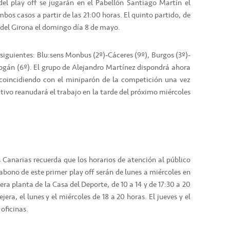
 del play off se jugarán en el Pabellón Santiago Martín el
ambos casos a partir de las 21:00 horas. El quinto partido, de
ta del Girona el domingo día 8 de mayo.
siguientes: Blu:sens Monbus (2º)-Cáceres (9º), Burgos (3º)-
eogán (6º). El grupo de Alejandro Martínez dispondrá ahora
coincidiendo con el miniparón de la competición una vez
tativo reanudará el trabajo en la tarde del próximo miércoles
as Canarias recuerda que los horarios de atención al público
abono de este primer play off serán de lunes a miércoles en
era planta de la Casa del Deporte, de 10 a 14 y de 17:30 a 20
ejera, el lunes y el miércoles de 18 a 20 horas. El jueves y el
 oficinas.