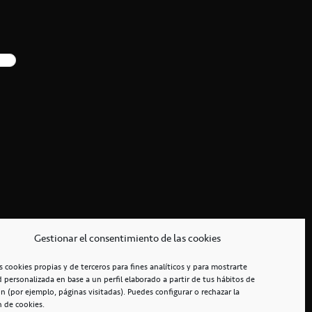
Gestionar el consentimiento de las cookies
s cookies propias y de terceros para fines analíticos y para mostrarte
d personalizada en base a un perfil elaborado a partir de tus hábitos de
n (por ejemplo, páginas visitadas). Puedes configurar o rechazar la
n de cookies.