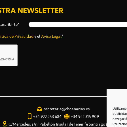
STRA NEWSLETTER
suscribirte*
ítica de Privacidad
y el
Aviso Legal
*
secretaria@cbcanarias.es
Utilizamo
publicida
+34 922 253 684
+34 922 315 909
navegació
C/Mercedes, s/n, Pabellón Insular de Tenerife Santiago Martín
utilizació