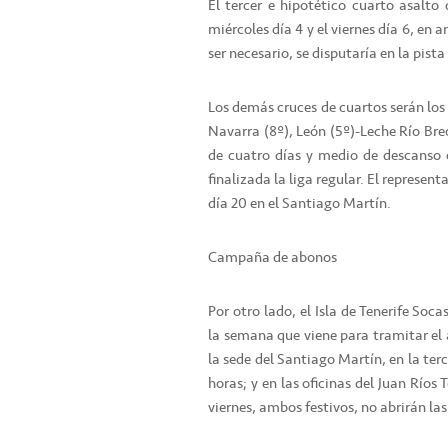
El tercer e hipotético cuarto asalto
miércoles día 4 y el viernes día 6, en 
ser necesario, se disputaría en la pis
Los demás cruces de cuartos serán los 
Navarra (8º), León (5º)-Leche Río Br
de cuatro días y medio de descanso 
finalizada la liga regular. El represen
día 20 en el Santiago Martín.
Campaña de abonos
Por otro lado, el Isla de Tenerife Soc
la semana que viene para tramitar el 
la sede del Santiago Martín, en la terc
horas; y en las oficinas del Juan Ríos T
viernes, ambos festivos, no abrirán las