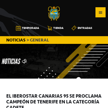
Saltar
Saltar
Saltar
a
al
a
la
contenido
la
navegación
principal
barra
CB
TEMPORADA
TIENDA
ENTRADAS
principal
lateral
CANARIAS
principal
NOTICIAS
> GENERAL
EL IBEROSTAR CANARIAS 95 SE PROCLAMA
CAMPEÓN DE TENERIFE EN LA CATEGORÍA
CADETE