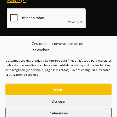
Aviso Legal
*
Gestionar el consentimiento de
las cookies
Utilizamos cookies propias y de terceros para fines analíticos y para mostrarte
publicidad personalizada en base a un perfil elaborado a partir de tus hábitos
secretaria@cbcanarias.es
de navegación (por ejemplo, páginas visitadas). Puedes configurar o rechazar
+34 922 253 684
+34 922 315 909
la utilización de cookies.
C/Mercedes, s/n, Pabellón Insular de Tenerife Santiago Martín
Casa del Deporte / 38108 – La Laguna
Acepto
Denegar
POLÍTICA DE PRIVACIDAD
/
POLÍTICA DE COOKIES
/
Preferencias
AVISO LEGAL
/
CONDICIONES