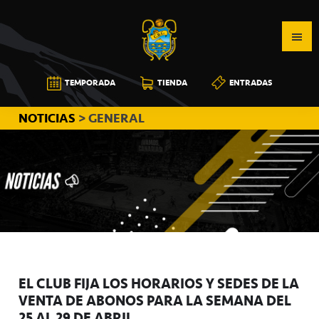
Saltar
Saltar
Saltar
a
al
a
la
contenido
la
navegación
principal
barra
CB
TEMPORADA
TIENDA
ENTRADAS
principal
lateral
CANARIAS
principal
NOTICIAS
> GENERAL
EL CLUB FIJA LOS HORARIOS Y SEDES DE LA
VENTA DE ABONOS PARA LA SEMANA DEL
25 AL 29 DE ABRIL