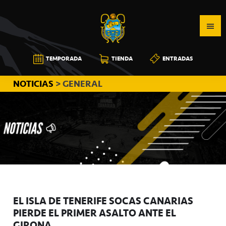
Saltar
Saltar
Saltar
a
al
a
la
contenido
la
navegación
principal
barra
CB
TEMPORADA
TIENDA
ENTRADAS
principal
lateral
CANARIAS
principal
NOTICIAS
> GENERAL
EL ISLA DE TENERIFE SOCAS CANARIAS
PIERDE EL PRIMER ASALTO ANTE EL
GIRONA