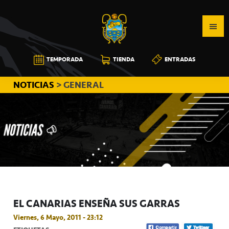
Saltar
Saltar
Saltar
a
al
a
la
contenido
la
navegación
principal
barra
CB
TEMPORADA
TIENDA
ENTRADAS
principal
lateral
CANARIAS
principal
NOTICIAS
> GENERAL
EL CANARIAS ENSEÑA SUS GARRAS
Viernes, 6 Mayo, 2011 - 23:12