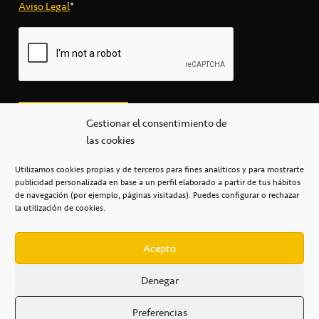
Aviso Legal
*
Gestionar el consentimiento de
las cookies
Utilizamos cookies propias y de terceros para fines analíticos y para mostrarte
publicidad personalizada en base a un perfil elaborado a partir de tus hábitos
secretaria@cbcanarias.es
de navegación (por ejemplo, páginas visitadas). Puedes configurar o rechazar
+34 922 253 684
+34 922 315 909
la utilización de cookies.
C/Mercedes, s/n, Pabellón Insular de Tenerife Santiago Martín
Casa del Deporte / 38108 – La Laguna
Acepto
Denegar
POLÍTICA DE PRIVACIDAD
/
POLÍTICA DE COOKIES
/
Preferencias
AVISO LEGAL
/
CONDICIONES