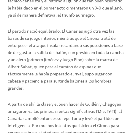
técnico canarista y el retorno al guión que tan buen resultado
le había dado en el primer acto cimentaron un 9-0 que allanó,
ya sí de manera definitiva, el triunfo aurinegro.
El partido nació equilibrado. El Canarias jugó otra vez las
bazas de su juego interior, mientras que el Girona trató de
entorpecer el ataque insular retardando sus posesiones a base
de desgastar la salida del balón, con presión en toda la cancha
y un alero (primero Jiménez y luego Pino) sobre la marca de
Albert Sábat, quien pese al camino de espinas que
tácticamente le había preparado el rival, supo jugar con
cabeza y paciencia para surtir de balones a los hombres
grandes.
A partir de ahí, la clase y el buen hacer de Guillén y Chagoyen
amagaron ya las primeras rentas significativas (12-5, 19-11). El
Canarias amplió entonces su repertorio y leyó el partido con
inteligencia. Por muchos intentos que hiciera el Girona para
cerrarse sobre sus interiores, el perímetro aurinegro dio un paso