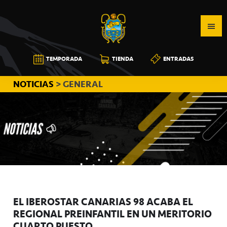
Saltar
Saltar
Saltar
a
al
a
la
contenido
la
navegación
principal
barra
CB
TEMPORADA
TIENDA
ENTRADAS
principal
lateral
CANARIAS
principal
NOTICIAS
> GENERAL
EL IBEROSTAR CANARIAS 98 ACABA EL
REGIONAL PREINFANTIL EN UN MERITORIO
CUARTO PUESTO