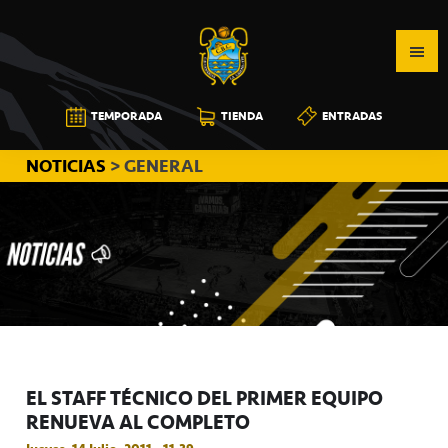
Saltar
Saltar
Saltar
a
al
a
la
contenido
la
navegación
principal
barra
CB
TEMPORADA
TIENDA
ENTRADAS
principal
lateral
CANARIAS
principal
NOTICIAS
> GENERAL
EL STAFF TÉCNICO DEL PRIMER EQUIPO
RENUEVA AL COMPLETO