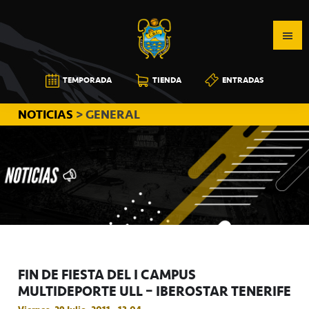
Saltar
Saltar
Saltar
a
al
a
la
contenido
la
navegación
principal
barra
CB
TEMPORADA
TIENDA
ENTRADAS
principal
lateral
CANARIAS
principal
NOTICIAS
> GENERAL
FIN DE FIESTA DEL I CAMPUS
MULTIDEPORTE ULL – IBEROSTAR TENERIFE