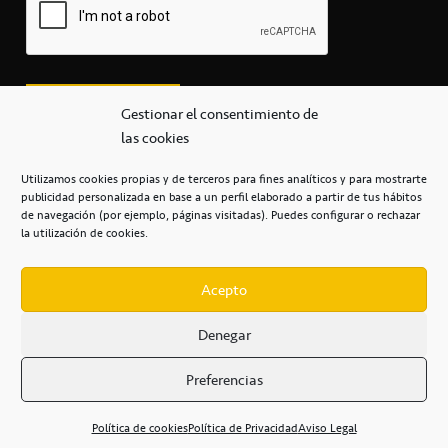
Gestionar el consentimiento de
las cookies
Utilizamos cookies propias y de terceros para fines analíticos y para mostrarte
publicidad personalizada en base a un perfil elaborado a partir de tus hábitos
secretaria@cbcanarias.es
de navegación (por ejemplo, páginas visitadas). Puedes configurar o rechazar
+34 922 253 684
+34 922 315 909
la utilización de cookies.
C/Mercedes, s/n, Pabellón Insular de Tenerife Santiago Martín
Casa del Deporte / 38108 – La Laguna
Acepto
Denegar
POLÍTICA DE PRIVACIDAD
/
POLÍTICA DE COOKIES
/
Preferencias
AVISO LEGAL
/
CONDICIONES
COMERCIALES
/
ACCESIBILIDAD
Política de cookies
Política de Privacidad
Aviso Legal