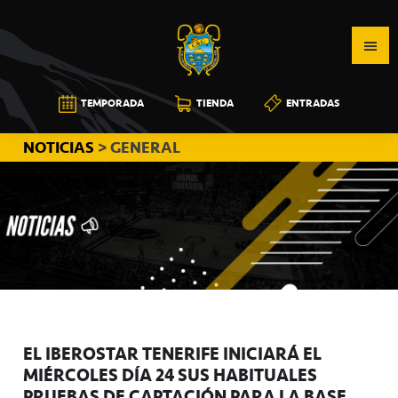
Saltar
Saltar
Saltar
a
al
a
la
contenido
la
navegación
principal
barra
CB
TEMPORADA
TIENDA
ENTRADAS
principal
lateral
CANARIAS
principal
NOTICIAS
> GENERAL
EL IBEROSTAR TENERIFE INICIARÁ EL
MIÉRCOLES DÍA 24 SUS HABITUALES
PRUEBAS DE CAPTACIÓN PARA LA BASE