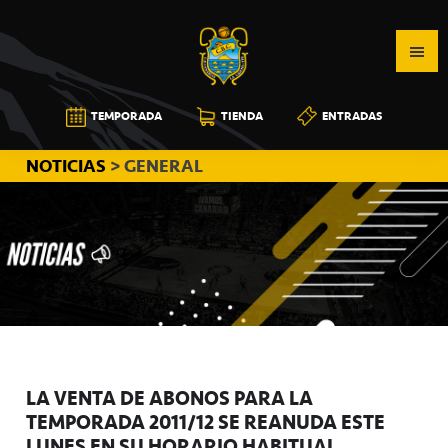
Saltar
Saltar
Saltar
a
al
a
la
contenido
la
navegación
principal
barra
CB
TEMPORADA
TIENDA
ENTRADAS
principal
lateral
CANARIAS
principal
NOTICIAS
> GENERAL
LA VENTA DE ABONOS PARA LA
TEMPORADA 2011/12 SE REANUDA ESTE
LUNES EN SU HORARIO HABITUAL