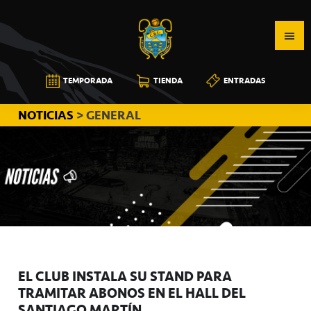
Saltar
Saltar
Saltar
a
al
a
la
contenido
la
navegación
principal
barra
CB
TEMPORADA
TIENDA
ENTRADAS
principal
lateral
CANARIAS
principal
NOTICIAS
> GENERAL
EL CLUB INSTALA SU STAND PARA
TRAMITAR ABONOS EN EL HALL DEL
SANTIAGO MARTÍN