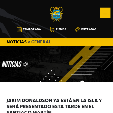
Saltar
Saltar
Saltar
a
al
a
la
contenido
la
navegación
principal
barra
CB
TEMPORADA
TIENDA
ENTRADAS
principal
lateral
CANARIAS
principal
NOTICIAS
> GENERAL
JAKIM DONALDSON YA ESTÁ EN LA ISLA Y
SERÁ PRESENTADO ESTA TARDE EN EL
SANTIAGO MARTÍN