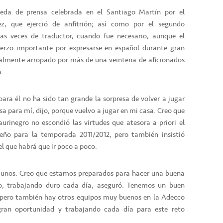
da de prensa celebrada en el Santiago Martín por el
ez, que ejerció de anfitrión; así como por el segundo
las veces de traductor, cuando fue necesario, aunque el
uerzo importante por expresarse en español durante gran
ualmente arropado por más de una veintena de aficionados
a.
para él no ha sido tan grande la sorpresa de volver a jugar
sa para mí, dijo, porque vuelvo a jugar en mi casa. Creo que
aurinegro no escondió las virtudes que atesora a priori el
feño para la temporada 2011/2012, pero también insistió
 que habrá que ir poco a poco.
a unos. Creo que estamos preparados para hacer una buena
 trabajando duro cada día, aseguró. Tenemos un buen
 pero también hay otros equipos muy buenos en la Adecco
ran oportunidad y trabajando cada día para este reto