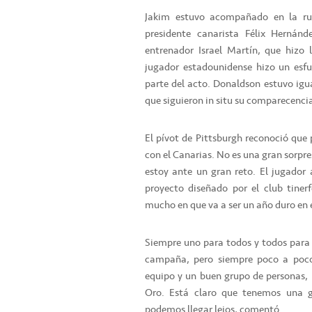
Jakim estuvo acompañado en la rue
presidente canarista Félix Hernánd
entrenador Israel Martín, que hizo 
jugador estadounidense hizo un esf
parte del acto. Donaldson estuvo ig
que siguieron in situ su comparecenci
El pívot de Pittsburgh reconoció que 
con el Canarias. No es una gran sorpre
estoy ante un gran reto. El jugador 
proyecto diseñado por el club tiner
mucho en que va a ser un año duro en el
Siempre uno para todos y todos par
campaña, pero siempre poco a poco,
equipo y un buen grupo de personas,
Oro. Está claro que tenemos una g
podemos llegar lejos, comentó.