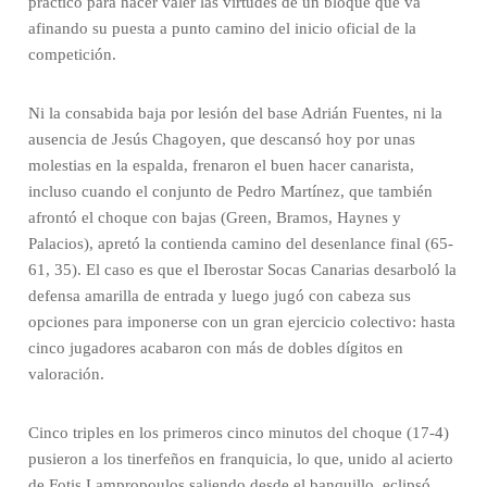
práctico para hacer valer las virtudes de un bloque que va
afinando su puesta a punto camino del inicio oficial de la
competición.
Ni la consabida baja por lesión del base Adrián Fuentes, ni la
ausencia de Jesús Chagoyen, que descansó hoy por unas
molestias en la espalda, frenaron el buen hacer canarista,
incluso cuando el conjunto de Pedro Martínez, que también
afrontó el choque con bajas (Green, Bramos, Haynes y
Palacios), apretó la contienda camino del desenlance final (65-
61, 35). El caso es que el Iberostar Socas Canarias desarboló la
defensa amarilla de entrada y luego jugó con cabeza sus
opciones para imponerse con un gran ejercicio colectivo: hasta
cinco jugadores acabaron con más de dobles dígitos en
valoración.
Cinco triples en los primeros cinco minutos del choque (17-4)
pusieron a los tinerfeños en franquicia, lo que, unido al acierto
de Fotis Lampropoulos saliendo desde el banquillo, eclipsó