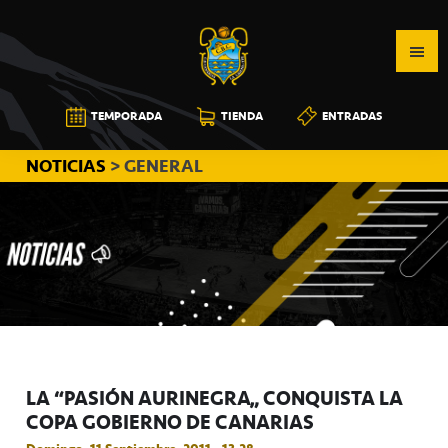
Saltar
Saltar
Saltar
a
al
a
la
contenido
la
navegación
principal
barra
CB
TEMPORADA
TIENDA
ENTRADAS
principal
lateral
CANARIAS
principal
NOTICIAS
> GENERAL
LA “PASIÓN AURINEGRA” CONQUISTA LA
COPA GOBIERNO DE CANARIAS