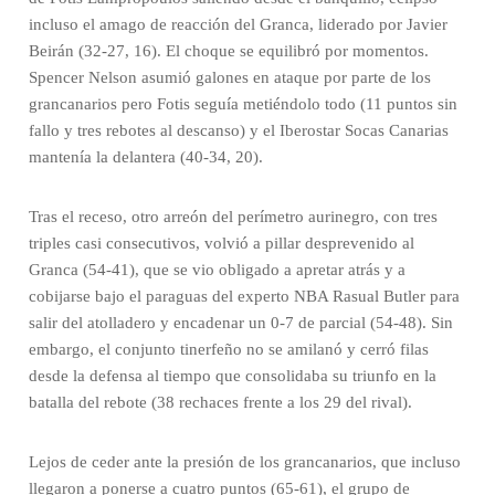
incluso el amago de reacción del Granca, liderado por Javier
Beirán (32-27, 16). El choque se equilibró por momentos.
Spencer Nelson asumió galones en ataque por parte de los
grancanarios pero Fotis seguía metiéndolo todo (11 puntos sin
fallo y tres rebotes al descanso) y el Iberostar Socas Canarias
mantenía la delantera (40-34, 20).
Tras el receso, otro arreón del perímetro aurinegro, con tres
triples casi consecutivos, volvió a pillar desprevenido al
Granca (54-41), que se vio obligado a apretar atrás y a
cobijarse bajo el paraguas del experto NBA Rasual Butler para
salir del atolladero y encadenar un 0-7 de parcial (54-48). Sin
embargo, el conjunto tinerfeño no se amilanó y cerró filas
desde la defensa al tiempo que consolidaba su triunfo en la
batalla del rebote (38 rechaces frente a los 29 del rival).
Lejos de ceder ante la presión de los grancanarios, que incluso
llegaron a ponerse a cuatro puntos (65-61), el grupo de