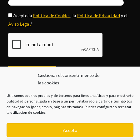
Acepto la
Política de Cookies
, la
Política de Privacidad
y el
Aviso Legal
*
Gestionar el consentimiento de
las cookies
Utilizamos cookies propias y de terceros para fines analíticos y para mostrarte
publicidad personalizada en base a un perfil elaborado a partir de tus hábitos
secretaria@cbcanarias.es
de navegación (por ejemplo, páginas visitadas). Puedes configurar o rechazar
+34 922 253 684
+34 922 315 909
la utilización de cookies.
C/Mercedes, s/n, Pabellón Insular de Tenerife Santiago Martín
Casa del Deporte / 38108 – La Laguna
Acepto