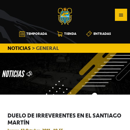
Saltar
Saltar
Saltar
a
al
a
la
contenido
la
navegación
principal
barra
CB
TEMPORADA
TIENDA
ENTRADAS
principal
lateral
CANARIAS
principal
NOTICIAS
> GENERAL
DUELO DE IRREVERENTES EN EL SANTIAGO
MARTÍN