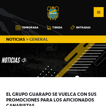
Saltar
Saltar
Saltar
a
al
a
la
contenido
la
navegación
principal
barra
CB
TEMPORADA
TIENDA
ENTRADAS
principal
lateral
CANARIAS
principal
NOTICIAS
> GENERAL
EL GRUPO GUARAPO SE VUELCA CON SUS
PROMOCIONES PARA LOS AFICIONADOS
CANARISTAS