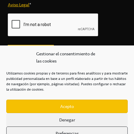
Aviso Legal
*
Gestionar el consentimiento de
las cookies
Utilizamos cookies propias y de terceros para fines analíticos y para mostrarte
publicidad personalizada en base a un perfil elaborado a partir de tus hábitos
secretaria@cbcanarias.es
de navegación (por ejemplo, páginas visitadas). Puedes configurar o rechazar
+34 922 253 684
+34 922 315 909
la utilización de cookies.
C/Mercedes, s/n, Pabellón Insular de Tenerife Santiago Martín
Casa del Deporte / 38108 – La Laguna
Acepto
Denegar
POLÍTICA DE PRIVACIDAD
/
POLÍTICA DE COOKIES
/
Preferencias