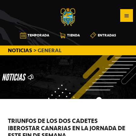
Saltar
Saltar
Saltar
a
al
a
la
contenido
la
navegación
principal
barra
CB
TEMPORADA
TIENDA
ENTRADAS
principal
lateral
CANARIAS
principal
NOTICIAS
> GENERAL
TRIUNFOS DE LOS DOS CADETES
IBEROSTAR CANARIAS EN LA JORNADA DE
ESTE FIN DE SEMANA