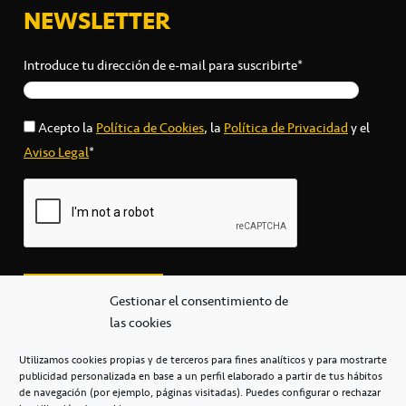
NEWSLETTER
Introduce tu dirección de e-mail para suscribirte*
Acepto la
Política de Cookies
, la
Política de Privacidad
y el
Aviso Legal
*
Gestionar el consentimiento de
las cookies
Utilizamos cookies propias y de terceros para fines analíticos y para mostrarte
publicidad personalizada en base a un perfil elaborado a partir de tus hábitos
secretaria@cbcanarias.es
de navegación (por ejemplo, páginas visitadas). Puedes configurar o rechazar