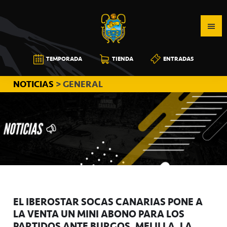
Saltar
Saltar
Saltar
a
al
a
la
contenido
la
navegación
principal
barra
CB
TEMPORADA
TIENDA
ENTRADAS
principal
lateral
CANARIAS
principal
NOTICIAS
> GENERAL
EL IBEROSTAR SOCAS CANARIAS PONE A
LA VENTA UN MINI ABONO PARA LOS
PARTIDOS ANTE BURGOS, MELILLA, LA