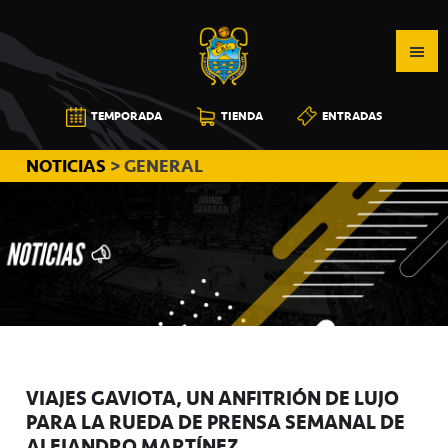
Saltar
Saltar
Saltar
a
al
a
la
contenido
la
navegación
principal
barra
CB
TEMPORADA
TIENDA
ENTRADAS
principal
lateral
CANARIAS
principal
NOTICIAS
> GENERAL
VIAJES GAVIOTA, UN ANFITRIÓN DE LUJO
PARA LA RUEDA DE PRENSA SEMANAL DE
ALEJANDRO MARTÍNEZ