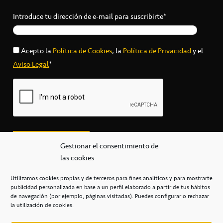
Introduce tu dirección de e-mail para suscribirte*
Acepto la
Política de Cookies
, la
Política de Privacidad
y el
Aviso Legal
*
Gestionar el consentimiento de
las cookies
Utilizamos cookies propias y de terceros para fines analíticos y para mostrarte
publicidad personalizada en base a un perfil elaborado a partir de tus hábitos
secretaria@cbcanarias.es
de navegación (por ejemplo, páginas visitadas). Puedes configurar o rechazar
+34 922 253 684
+34 922 315 909
la utilización de cookies.
C/Mercedes, s/n, Pabellón Insular de Tenerife Santiago Martín