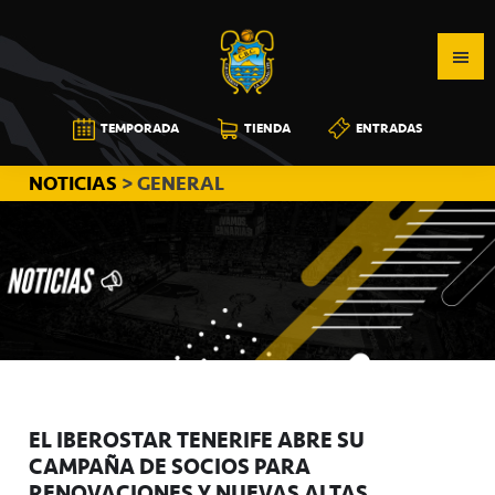
Saltar
Saltar
Saltar
a
al
a
la
contenido
la
navegación
principal
barra
CB
TEMPORADA
TIENDA
ENTRADAS
principal
lateral
CANARIAS
principal
NOTICIAS
> GENERAL
EL IBEROSTAR TENERIFE ABRE SU
CAMPAÑA DE SOCIOS PARA
RENOVACIONES Y NUEVAS ALTAS