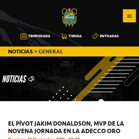
Saltar
Saltar
Saltar
a
al
a
la
contenido
la
navegación
principal
barra
CB
TEMPORADA
TIENDA
ENTRADAS
principal
lateral
CANARIAS
principal
NOTICIAS
> GENERAL
EL PÍVOT JAKIM DONALDSON, MVP DE LA
NOVENA JORNADA EN LA ADECCO ORO