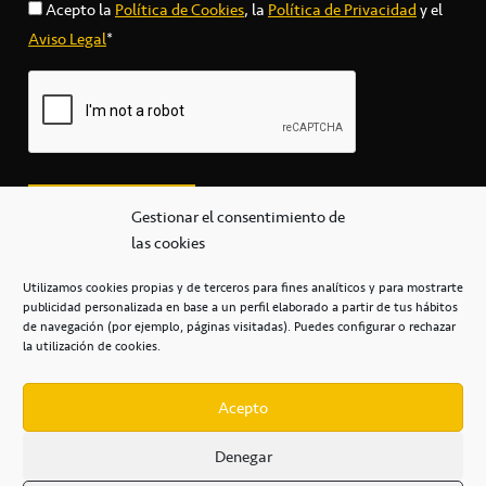
Acepto la
Política de Cookies
, la
Política de Privacidad
y el
Aviso Legal
*
Gestionar el consentimiento de
las cookies
Utilizamos cookies propias y de terceros para fines analíticos y para mostrarte
publicidad personalizada en base a un perfil elaborado a partir de tus hábitos
secretaria@cbcanarias.es
de navegación (por ejemplo, páginas visitadas). Puedes configurar o rechazar
+34 922 253 684
+34 922 315 909
la utilización de cookies.
C/Mercedes, s/n, Pabellón Insular de Tenerife Santiago Martín
Casa del Deporte / 38108 – La Laguna
Acepto
Denegar
POLÍTICA DE PRIVACIDAD
/
POLÍTICA DE COOKIES
/