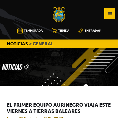
Saltar
Saltar
Saltar
a
al
a
la
contenido
la
navegación
principal
barra
CB
TEMPORADA
TIENDA
ENTRADAS
principal
lateral
CANARIAS
principal
NOTICIAS
> GENERAL
EL PRIMER EQUIPO AURINEGRO VIAJA ESTE
VIERNES A TIERRAS BALEARES