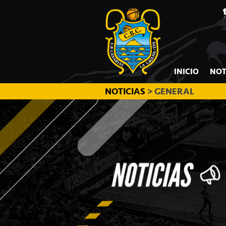
CB
Saltar
Saltar
Saltar
a
al
a
CANARIAS
la
contenido
la
navegación
principal
barra
principal
lateral
INICIO
NOT
principal
NOTICIAS
> GENERAL