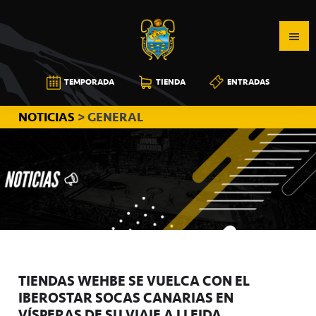
Saltar
Saltar
Saltar
a
al
a
la
contenido
la
navegación
principal
barra
CB
TEMPORADA
TIENDA
ENTRADAS
principal
lateral
CANARIAS
principal
NOTICIAS
> GENERAL
TIENDAS WEHBE SE VUELCA CON EL
IBEROSTAR SOCAS CANARIAS EN
VÍSPERAS DE SU VIAJE A LLEIDA