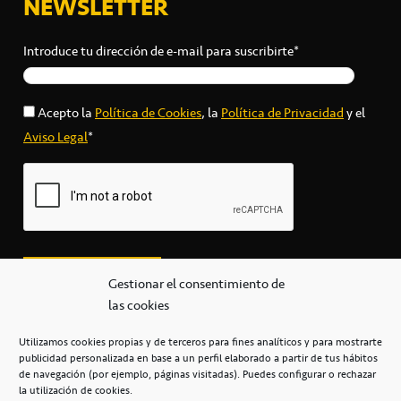
NEWSLETTER
Introduce tu dirección de e-mail para suscribirte*
Acepto la
Política de Cookies
, la
Política de Privacidad
y el
Aviso Legal
*
Gestionar el consentimiento de
las cookies
Utilizamos cookies propias y de terceros para fines analíticos y para mostrarte
publicidad personalizada en base a un perfil elaborado a partir de tus hábitos
secretaria@cbcanarias.es
de navegación (por ejemplo, páginas visitadas). Puedes configurar o rechazar
+34 922 253 684
+34 922 315 909
la utilización de cookies.