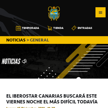
Saltar
Saltar
Saltar
a
al
a
la
contenido
la
navegación
principal
barra
CB
TEMPORADA
TIENDA
ENTRADAS
principal
lateral
CANARIAS
principal
NOTICIAS
> GENERAL
EL IBEROSTAR CANARIAS BUSCARÁ ESTE
VIERNES NOCHE EL MÁS DIFÍCIL TODAVÍA