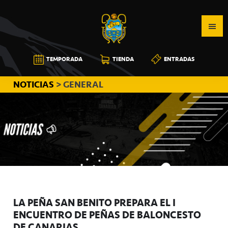
Saltar
Saltar
Saltar
a
al
a
la
contenido
la
navegación
principal
barra
CB
TEMPORADA
TIENDA
ENTRADAS
principal
lateral
CANARIAS
principal
NOTICIAS
> GENERAL
LA PEÑA SAN BENITO PREPARA EL I
ENCUENTRO DE PEÑAS DE BALONCESTO
DE CANARIAS