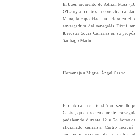
El buen momento de Adrian Moss (18 pu
O'Leary al cuatro, la conocida calid
Mena, la capacidad anotadora en el p
envergadura del senegalés Diouf será
Iberostar Socas Canarias en su propó
Santiago Martín.
Homenaje a Miguel Ángel Castro
El club canarista tendrá un sencillo
Castro, quien recientemente conseguí
pedaleando durante 12 y 24 horas de
aficionado canarista, Castro recibir
encuentro, así como el cariño y los ap