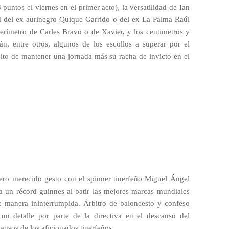
ntos el viernes en el primer acto), la versatilidad de Ian
ad del ex aurinegro Quique Garrido o del ex La Palma Raúl
erímetro de Carles Bravo o de Xavier, y los centímetros y
n, entre otros, algunos de los escollos a superar por el
sito de mantener una jornada más su racha de invicto en el
 pero merecido gesto con el spinner tinerfeño Miguel Ángel
a un récord guinnes al batir las mejores marcas mundiales
 manera ininterrumpida. Árbitro de baloncesto y confeso
á un detalle por parte de la directiva en el descanso del
lausos de los aficionados tinerfeños.