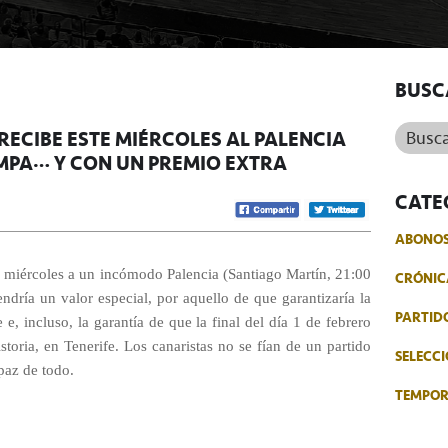
BUSC
Buscar.
RECIBE ESTE MIÉRCOLES AL PALENCIA
MPA… Y CON UN PREMIO EXTRA
CATE
ABONO
te miércoles a un incómodo Palencia (Santiago Martín, 21:00
CRÓNIC
ndría un valor especial, por aquello de que garantizaría la
PARTID
 e, incluso, la garantía de que la final del día 1 de febrero
istoria, en Tenerife. Los canaristas no se fían de un partido
SELECCI
paz de todo.
TEMPO