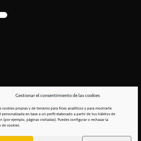
Gestionar el consentimiento de las cookies
s cookies propias y de terceros para fines analíticos y para mostrarte
d personalizada en base a un perfil elaborado a partir de tus hábitos de
n (por ejemplo, páginas visitadas). Puedes configurar o rechazar la
n de cookies.