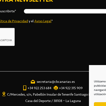
suscribirte*
ítica de Privacidad
y el
Aviso Legal
*
secretaria@cbcanarias.es
Utilizamo
publicida
+34 922 253 684
+34 922 315 909
navegació
C/Mercedes, s/n, Pabellón Insular de Tenerife Santiago Martín
utilizació
Casa del Deporte / 38108 – La Laguna