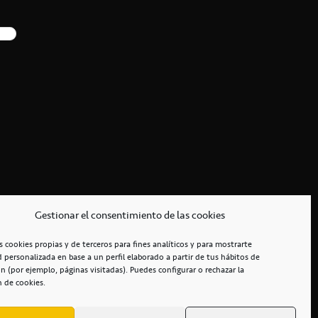
Gestionar el consentimiento de las cookies
s cookies propias y de terceros para fines analíticos y para mostrarte
d personalizada en base a un perfil elaborado a partir de tus hábitos de
n (por ejemplo, páginas visitadas). Puedes configurar o rechazar la
n de cookies.