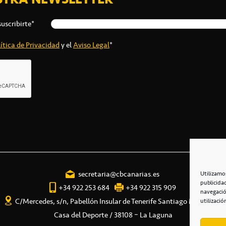
suscribirte*
ítica de Privacidad
y el
Aviso Legal
*
secretaria@cbcanarias.es
Utilizamo
publicida
+34 922 253 684
+34 922 315 909
navegació
C/Mercedes, s/n, Pabellón Insular de Tenerife Santiago Martín
utilizació
Casa del Deporte / 38108 – La Laguna