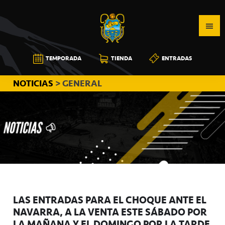
Saltar
Saltar
Saltar
a
al
a
la
contenido
la
navegación
principal
barra
CB
TEMPORADA
TIENDA
ENTRADAS
principal
lateral
CANARIAS
principal
NOTICIAS
> GENERAL
LAS ENTRADAS PARA EL CHOQUE ANTE EL
NAVARRA, A LA VENTA ESTE SÁBADO POR
LA MAÑANA Y EL DOMINGO POR LA TARDE