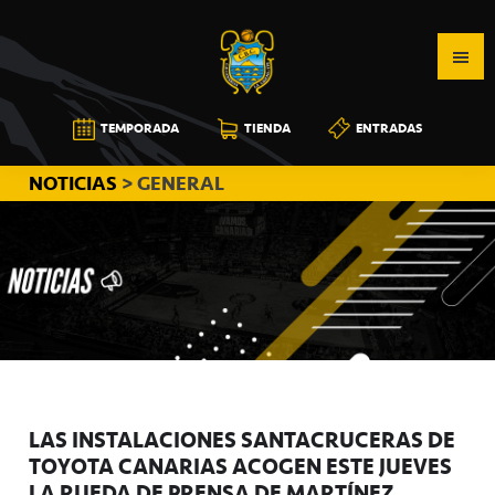
Saltar
Saltar
Saltar
a
al
a
la
contenido
la
navegación
principal
barra
CB
TEMPORADA
TIENDA
ENTRADAS
principal
lateral
CANARIAS
principal
NOTICIAS
> GENERAL
LAS INSTALACIONES SANTACRUCERAS DE
TOYOTA CANARIAS ACOGEN ESTE JUEVES
LA RUEDA DE PRENSA DE MARTÍNEZ