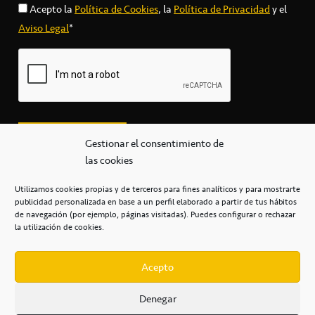
Acepto la
Política de Cookies
, la
Política de Privacidad
y el
Aviso Legal
*
Gestionar el consentimiento de
las cookies
Utilizamos cookies propias y de terceros para fines analíticos y para mostrarte
publicidad personalizada en base a un perfil elaborado a partir de tus hábitos
secretaria@cbcanarias.es
de navegación (por ejemplo, páginas visitadas). Puedes configurar o rechazar
+34 922 253 684
+34 922 315 909
la utilización de cookies.
C/Mercedes, s/n, Pabellón Insular de Tenerife Santiago Martín
Casa del Deporte / 38108 – La Laguna
Acepto
Denegar