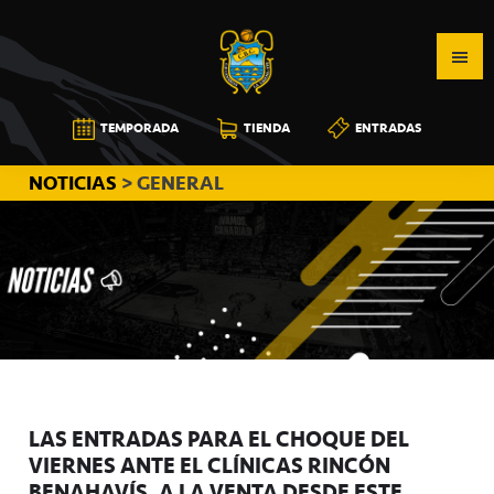
Saltar
Saltar
Saltar
a
al
a
la
contenido
la
navegación
principal
barra
CB
TEMPORADA
TIENDA
ENTRADAS
principal
lateral
CANARIAS
principal
NOTICIAS
> GENERAL
LAS ENTRADAS PARA EL CHOQUE DEL
VIERNES ANTE EL CLÍNICAS RINCÓN
BENAHAVÍS, A LA VENTA DESDE ESTE