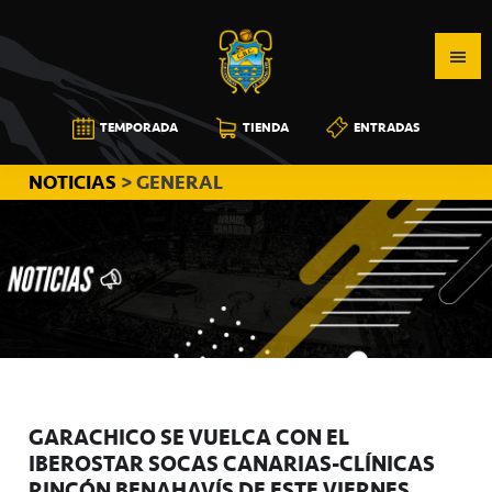
Saltar
Saltar
Saltar
a
al
a
la
contenido
la
navegación
principal
barra
CB
TEMPORADA
TIENDA
ENTRADAS
principal
lateral
CANARIAS
principal
NOTICIAS
> GENERAL
GARACHICO SE VUELCA CON EL
IBEROSTAR SOCAS CANARIAS-CLÍNICAS
RINCÓN BENAHAVÍS DE ESTE VIERNES