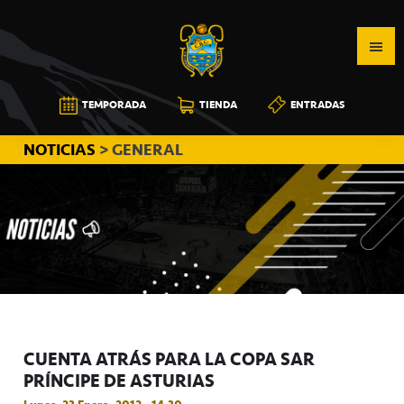
Saltar
Saltar
Saltar
a
al
a
la
contenido
la
navegación
principal
barra
CB
TEMPORADA
TIENDA
ENTRADAS
principal
lateral
CANARIAS
principal
NOTICIAS
> GENERAL
CUENTA ATRÁS PARA LA COPA SAR
PRÍNCIPE DE ASTURIAS