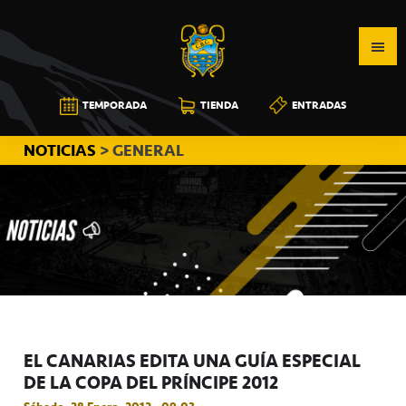
Saltar
Saltar
Saltar
a
al
a
la
contenido
la
navegación
principal
barra
CB
TEMPORADA
TIENDA
ENTRADAS
principal
lateral
CANARIAS
principal
NOTICIAS
> GENERAL
EL CANARIAS EDITA UNA GUÍA ESPECIAL
DE LA COPA DEL PRÍNCIPE 2012