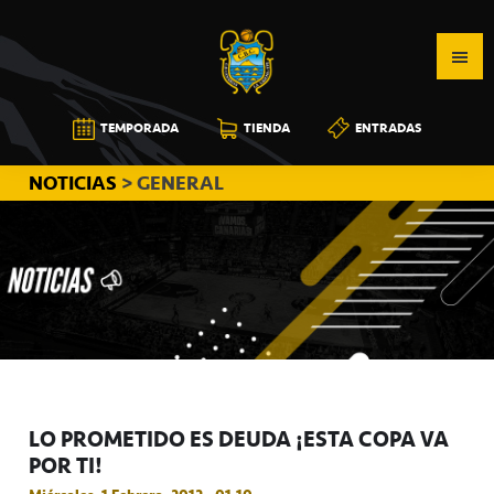
Saltar
Saltar
Saltar
a
al
a
la
contenido
la
navegación
principal
barra
CB
TEMPORADA
TIENDA
ENTRADAS
principal
lateral
CANARIAS
principal
NOTICIAS
> GENERAL
LO PROMETIDO ES DEUDA ¡ESTA COPA VA
POR TI!