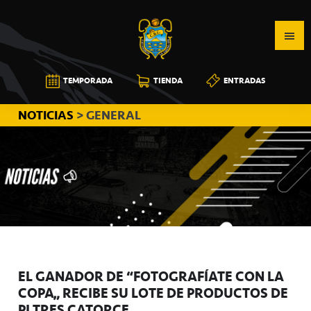
Saltar
Saltar
Saltar
a
al
a
la
contenido
la
navegación
principal
barra
CB
TEMPORADA
TIENDA
ENTRADAS
principal
lateral
CANARIAS
principal
NOTICIAS
> GENERAL
EL GANADOR DE “FOTOGRAFÍATE CON LA
COPA” RECIBE SU LOTE DE PRODUCTOS DE
PI TRES CATORCE