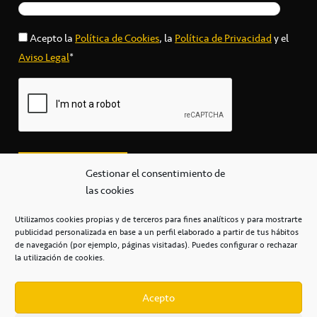
Acepto la
Política de Cookies
, la
Política de Privacidad
y el
Aviso Legal
*
Gestionar el consentimiento de
las cookies
Utilizamos cookies propias y de terceros para fines analíticos y para mostrarte
publicidad personalizada en base a un perfil elaborado a partir de tus hábitos
secretaria@cbcanarias.es
de navegación (por ejemplo, páginas visitadas). Puedes configurar o rechazar
+34 922 253 684
+34 922 315 909
la utilización de cookies.
C/Mercedes, s/n, Pabellón Insular de Tenerife Santiago Martín
Casa del Deporte / 38108 – La Laguna
Acepto