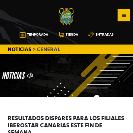
Saltar
Saltar
Saltar
a
al
a
la
contenido
la
navegación
principal
barra
CB
TEMPORADA
TIENDA
ENTRADAS
principal
lateral
CANARIAS
principal
NOTICIAS
> GENERAL
RESULTADOS DISPARES PARA LOS FILIALES
IBEROSTAR CANARIAS ESTE FIN DE
SEMANA