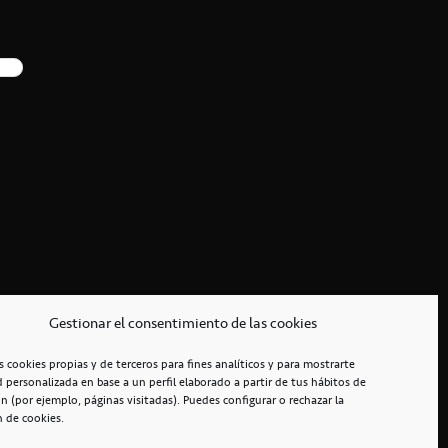
Gestionar el consentimiento de las cookies
s cookies propias y de terceros para fines analíticos y para mostrarte
d personalizada en base a un perfil elaborado a partir de tus hábitos de
n (por ejemplo, páginas visitadas). Puedes configurar o rechazar la
n de cookies.