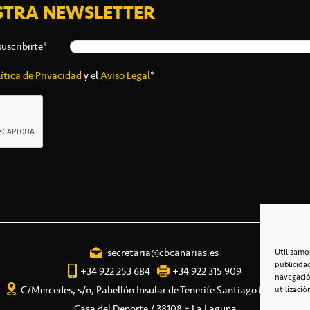
STRA NEWSLETTER
suscribirte*
ítica de Privacidad
y el
Aviso Legal
*
secretaria@cbcanarias.es
Utilizamo
publicida
+34 922 253 684
+34 922 315 909
navegació
C/Mercedes, s/n, Pabellón Insular de Tenerife Santiago Martín
utilizació
Casa del Deporte / 38108 – La Laguna