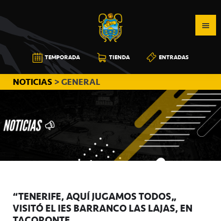
Saltar
Saltar
Saltar
a
al
a
la
contenido
la
navegación
principal
barra
CB
TEMPORADA
TIENDA
ENTRADAS
principal
lateral
CANARIAS
principal
NOTICIAS
> GENERAL
“TENERIFE, AQUÍ JUGAMOS TODOS”
VISITÓ EL IES BARRANCO LAS LAJAS, EN
TACORONTE