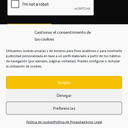
Gestionar el consentimiento de
las cookies
Utilizamos cookies propias y de terceros para fines analíticos y para mostrarte
publicidad personalizada en base a un perfil elaborado a partir de tus hábitos
secretaria@cbcanarias.es
de navegación (por ejemplo, páginas visitadas). Puedes configurar o rechazar
+34 922 253 684
+34 922 315 909
la utilización de cookies.
C/Mercedes, s/n, Pabellón Insular de Tenerife Santiago Martín
Casa del Deporte / 38108 – La Laguna
Acepto
Denegar
POLÍTICA DE PRIVACIDAD
/
POLÍTICA DE COOKIES
/
Preferencias
AVISO LEGAL
/
CONDICIONES
COMERCIALES
/
ACCESIBILIDAD
Política de cookies
Política de Privacidad
Aviso Legal