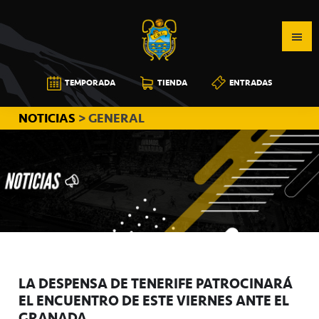
Saltar
Saltar
Saltar
a
al
a
la
contenido
la
navegación
principal
barra
CB
TEMPORADA
TIENDA
ENTRADAS
principal
lateral
CANARIAS
principal
NOTICIAS
> GENERAL
LA DESPENSA DE TENERIFE PATROCINARÁ
EL ENCUENTRO DE ESTE VIERNES ANTE EL
GRANADA