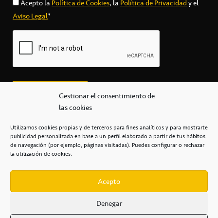
Acepto la
Política de Cookies
, la
Política de Privacidad
y el
Aviso Legal
*
Gestionar el consentimiento de
las cookies
Utilizamos cookies propias y de terceros para fines analíticos y para mostrarte
publicidad personalizada en base a un perfil elaborado a partir de tus hábitos
secretaria@cbcanarias.es
de navegación (por ejemplo, páginas visitadas). Puedes configurar o rechazar
+34 922 253 684
+34 922 315 909
la utilización de cookies.
C/Mercedes, s/n, Pabellón Insular de Tenerife Santiago Martín
Casa del Deporte / 38108 – La Laguna
Acepto
Denegar
POLÍTICA DE PRIVACIDAD
/
POLÍTICA DE COOKIES
/